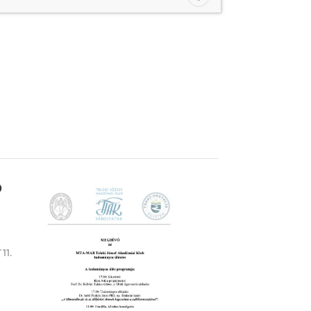
b
11.