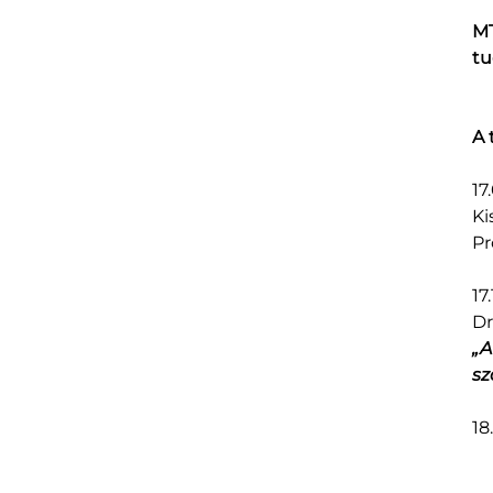
MT
tu
A 
17
Ki
Pr
17
Dr
„A
sz
18