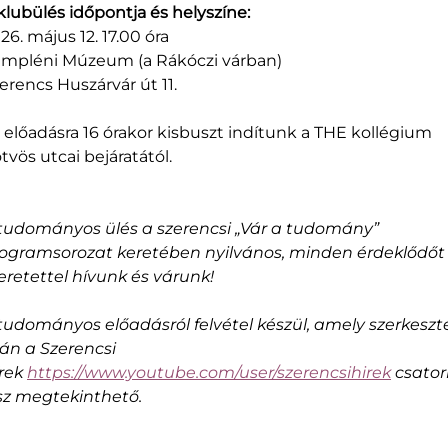
klubülés időpontja és helyszíne:
26. május 12. 17.00 óra
mpléni Múzeum (a Rákóczi várban)
erencs Huszárvár út 11.
 előadásra 16 órakor kisbuszt indítunk a THE kollégium
tvös utcai bejáratától.
tudományos ülés a szerencsi „Vár a tudomány”
ogramsorozat keretében nyilvános, minden érdeklődőt
eretettel hívunk és várunk!
tudományos előadásról felvétel készül, amely szerkeszt
án a Szerencsi
rek
https://www.youtube.com/user/szerencsihirek
csator
sz megtekinthető.