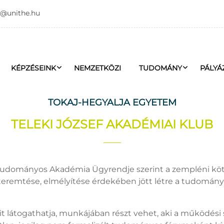
o@unithe.hu
KÉPZÉSEINK
NEMZETKÖZI
TUDOMÁNY
PÁLYÁ
TOKAJ-HEGYALJA EGYETEM
TELEKI JÓZSEF AKADÉMIAI KLUB
r Tudományos Akadémia Ügyrendje szerint a zempléni k
remtése, elmélyítése érdekében jött létre a tudományos
eit látogathatja, munkájában részt vehet, aki a működési