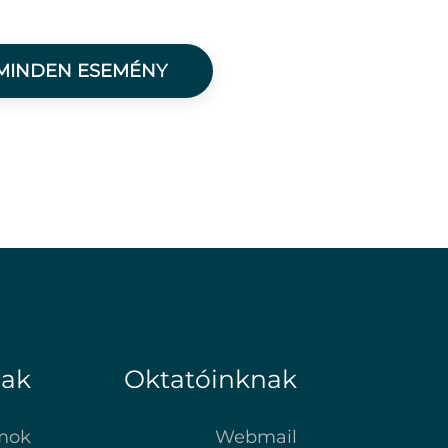
MINDEN ESEMÉNY
nak
Oktatóinknak
mok
Webmail