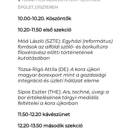
ÉPÜLET, DÍSZTEREM
10.00-10.20. Köszöntők
10.20-11.50 első szekció
Mód László (SZTE):
Egyházi (református)
források az alföldi szőlő- és borkultúra
filoxéravész előtti történetének
kutatásában
Tózsa-Rigó Attila (DE):
A kora újkori
magyar borexport mint a gazdasági
integráció és üzleti hálózat eleme
Sipos Eszter (THE):
Ars, techné, üveg: a
bor értékelésének tárgyi-mediális
feltételei a kora újkorban
11.50-12.20 kávészünet
12.20-13.50 második szekció