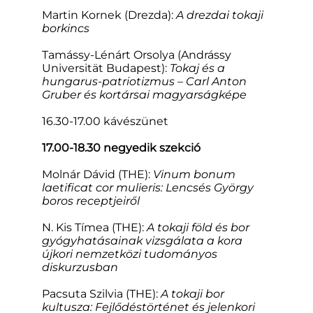
Martin Kornek (Drezda):
A drezdai tokaji
borkincs
Tamássy-Lénárt Orsolya (Andrássy
Universität Budapest):
Tokaj és a
hungarus-patriotizmus – Carl Anton
Gruber és kortársai magyarságképe
16.30-17.00 kávészünet
17.00-18.30 negyedik szekció
Molnár Dávid (THE):
Vinum bonum
laetificat cor mulieris: Lencsés György
boros receptjeiről
N. Kis Tímea (THE):
A tokaji föld és bor
gyógyhatásainak vizsgálata a kora
újkori nemzetközi tudományos
diskurzusban
Pacsuta Szilvia (THE):
A tokaji bor
kultusza: Fejlődéstörténet és jelenkori