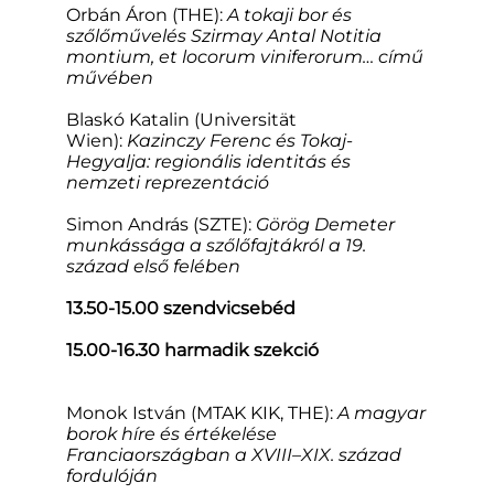
Orbán Áron (THE):
A tokaji bor és
szőlőművelés Szirmay Antal Notitia
montium, et locorum viniferorum… című
művében
Blaskó Katalin (Universität
Wien):
Kazinczy Ferenc és Tokaj-
Hegyalja: regionális identitás és
nemzeti reprezentáció
Simon András (SZTE):
Görög Demeter
munkássága a szőlőfajtákról a 19.
század első felében
13.50-15.00 szendvicsebéd
15.00-16.30 harmadik szekció
Monok István (MTAK KIK, THE):
A magyar
borok híre és értékelése
Franciaországban a XVIII–XIX. század
fordulóján