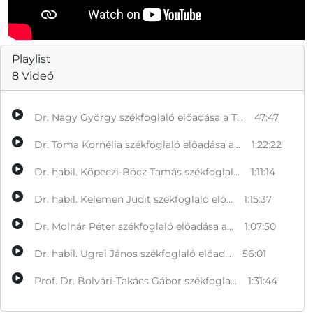
Playlist
8 Videó
Dr. Nagy György székfoglaló előadása a T...
47:47
Dr. Toma Kornélia székfoglaló előadása a...
1:22:22
Dr. habil. Köpeczi-Bócz Tamás székfoglal...
1:11:14
Dr. habil. Kelemen Judit székfoglaló elő...
1:15:37
Dr. Molnár Péter székfoglaló előadása a...
1:07:50
Dr. habil. Ugrai János székfoglaló előad...
56:01
Prof. Dr. Bolvári-Takács Gábor székfogla...
1:31:44