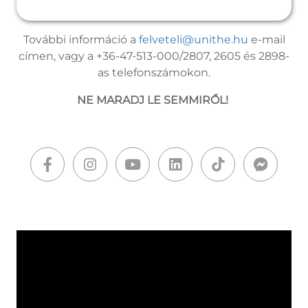
További információ a
felveteli@unithe.hu
e-mail
címen, vagy a +36-47-513-000/2807, 2605 és 2898-
as telefonszámokon.
NE MARADJ LE SEMMIRŐL!