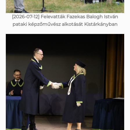
[2026-07-12] Felevatták Fazekas Balogh István
pataki képzőművész alkotását Kistárkányban