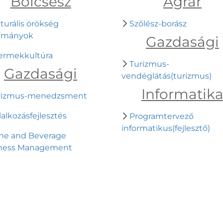
Bölcsész
Agrár
turális örökség
Szőlész-borász
lmányok
Gazdasági
ermekkultúra
Turizmus-
Gazdasági
vendéglátás(turizmus)
Informatik
rizmus-menedzsment
lalkozásfejlesztés
Programtervező
informatikus(fejlesztő)
ne and Beverage
ness Management