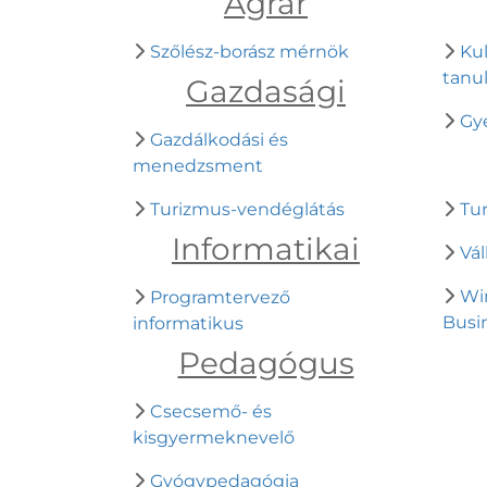
Agrár
Szőlész-borász mérnök
Kul
tanu
Gazdasági
Gy
Gazdálkodási és
menedzsment
Turizmus-vendéglátás
Tu
Informatikai
Vál
Wi
Programtervező
Busi
informatikus
Pedagógus
Csecsemő- és
kisgyermeknevelő
Gyógypedagógia