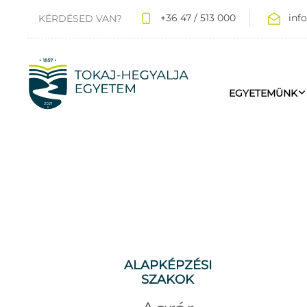
+36 47 / 513 000
inf
KÉRDÉSED VAN?
EGYETEMÜNK
ALAPKÉPZÉSI
SZAKOK