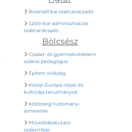
Boranalitikai szaktanácsadó
Szőlő-bor adminisztrációs
szaktanácsadó
Bölcsész
a
Család- és gyermekvédelem
szakos pedagógus
Épített örökség
Közép-Európa népei és
kultúrája tanulmányok
Közösségi tudomány-
ismeretek
Művelődéskutató
szakember