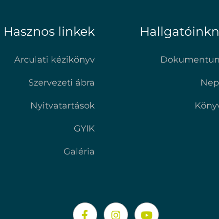
Hasznos linkek
Hallgatóink
Arculati kézikönyv
Dokumentu
Szervezeti ábra
Nep
Nyitvatartások
Köny
GYIK
Galéria