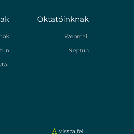
nak
Oktatóinknak
mok
Webmail
tun
Neptun
vtár
Vissza fel