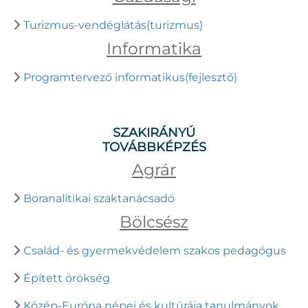
Turizmus-vendéglátás(turizmus)
Informatika
Programtervező informatikus(fejlesztő)
SZAKIRÁNYÚ
TOVÁBBKÉPZÉS
Agrár
Boranalitikai szaktanácsadó
Bölcsész
Család- és gyermekvédelem szakos pedagógus
Épített örökség
Közép-Európa népei és kultúrája tanulmányok