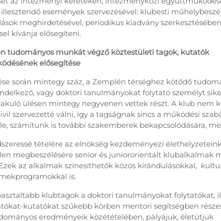
ét az intézményi kereteken, intézményközi együttműködése
illesztendő események szervezésével: klubesti műhelybeszé
dások meghirdetésével, periodikus kiadvány szerkesztésében
l kívánja elősegíteni.
n tudományos munkát végző köztestületi tagok, kutatók
ödésének elősegítése
ése során mintegy száz, a Zemplén térséghez kötődő tudom
endelkező, vagy doktori tanulmányokat folytató személyt sike
alakuló ülésen mintegy negyvenen vettek részt. A klub nem k
vil szervezetté válni, így a tagságnak sincs a működési szabá
tele, számítunk is további szakemberek bekapcsolódására, me
dszeressé tételére az elnökség kezdeményezi élethelyzetein
len megbeszélésére senior és juniororientált klubalkalmak 
zek az alkalmak színesíthetők közös kirándulásokkal, kulturá
rmekprogramokkal is.
asztaltabb klubtagok a doktori tanulmányokat folytatókat, ill
atókat-kutatókat szűkebb körben mentori segítségben részes
dományos eredményeik közétételében, pályájuk, életútjuk