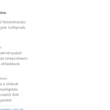
tése
felsőoktatási
yek túllépnek
m
eredményeket
s településein
 előadások
umni
a a diákok
eszélgetés
iselői felé
yezést.
ezeset-varjuk-