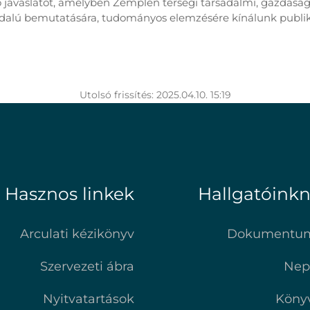
avaslatot, amelyben Zemplén térségi társadalmi, gazdasági,
dalú bemutatására, tudományos elemzésére kínálunk publik
Utolsó frissítés: 2025.04.10. 15:19
Hasznos linkek
Hallgatóink
Arculati kézikönyv
Dokumentu
Szervezeti ábra
Nep
Nyitvatartások
Köny