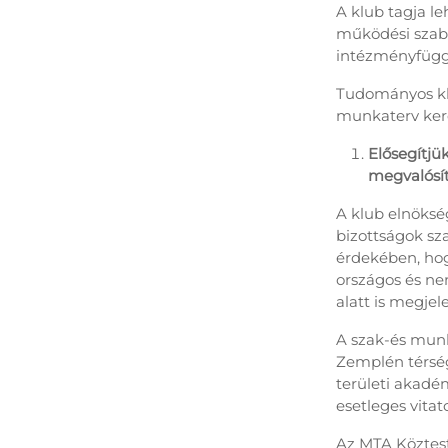
A klub tagja le
működési szabá
intézményfügg
Tudományos klu
munkaterv ker
Elősegítjü
megvalósí
A klub elnökség
bizottságok s
érdekében, hog
országos és n
alatt is megje
A szak-és munka
Zemplén térsé
területi akadém
esetleges vita
Az MTA Köztestü