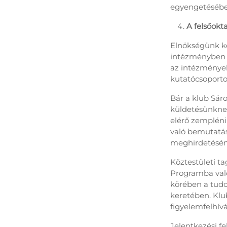
egyengetésében
A felsőokt
Elnökségünk k
intézményben o
az intézmények
kutatócsoporto
Bár a klub Sáro
küldetésünkne
elérő zemplén
való bemutatá
meghirdetésén 
Köztestületi t
Programba való
körében a tudo
keretében. Klu
figyelemfelhív
Jelentkezési fel