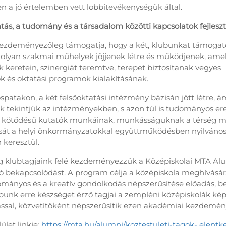
 a jó értelemben vett lobbitevékenységük által.
atás, a tudomány és a társadalom közötti kapcsolatok fejlesz
ezdeményezőleg támogatja, hogy a két, klubunkat támogató 
lyan szakmai műhelyek jöjjenek létre és működjenek, amel
 keretein, szinergiát teremtve, terepet biztosítanak vegyes
k és oktatási programok kialakításának.
spatakon, a két felsőoktatási intézmény bázisán jött létre, á
k tekintjük az intézményekben, s azon túl is tudományos 
i kötődésű kutatók munkáinak, munkásságuknak a térség má
sát a helyi önkormányzatokkal együttműködésben nyilvános
keresztül.
ag klubtagjaink felé kezdeményezzük a Középiskolai MTA Al
 bekapcsolódást. A program célja a középiskola meghívásár
mányos és a kreatív gondolkodás népszerűsítése előadás, b
bunk erre készséget érző tagjai a zempléni középiskolák képv
ással, közvetítőként népszerűsítik ezen akadémiai kezdemén
ület linkje:
https://mta.hu/alumni/koztestuleti-tagok- elentk