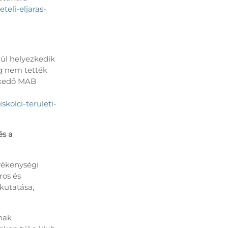
teli-eljaras-
lül helyezkedik
ég nem tették
zkedő MAB
skolci-teruleti-
és a
vékenységi
ros és
kutatása,
nak