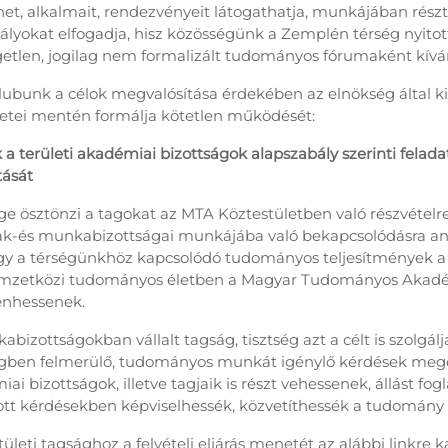
het, alkalmait, rendezvényeit látogathatja, munkájában részt 
lyokat elfogadja, hisz közösségünk a Zemplén térség nyitot
etlen, jogilag nem formalizált tudományos fórumaként kív
bunk a célok megvalósítása érdekében az elnökség által kia
etei mentén formálja kötetlen működését:
k a területi akadémiai bizottságok alapszabály szerinti felad
tását
e ösztönzi a tagokat az MTA Köztestületben való részvételre,
zak-és munkabizottságai munkájába való bekapcsolódásra a
y a térségünkhöz kapcsolódó tudományos teljesítmények a r
emzetközi tudományos életben a Magyar Tudományos Akadé
lenhessenek.
bizottságokban vállalt tagság, tisztség azt a célt is szolgálj
gben felmerülő, tudományos munkát igénylő kérdések meg
iai bizottságok, illetve tagjaik is részt vehessenek, állást fog
tott kérdésekben képviselhessék, közvetíthessék a tudomány á
leti tagsághoz a felvételi eljárás menetét az alábbi linkre k