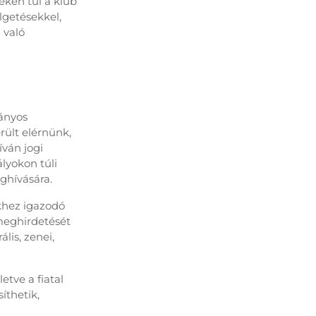
ken túl a klub
lgetésekkel,
 való
ányos
rült elérnünk,
íván jogi
lyokon túli
ghívására.
khez igazodó
meghirdetését
lis, zenei,
etve a fiatal
íthetik,