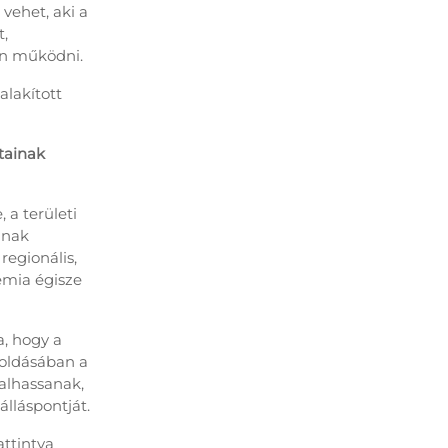
vehet, aki a
t,
án működni.
lakított
atainak
 a területi
nnak
egionális,
mia égisze
a, hogy a
oldásában a
lalhassanak,
lláspontját.
attintva