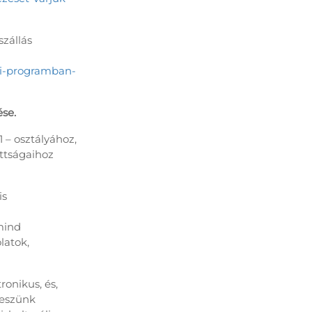
zállás
mni-programban-
se.
 – osztályához,
ttságaihoz
is
mind
latok,
onikus, és,
teszünk