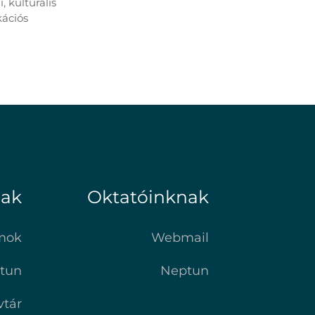
 kulturális
ációs
nak
Oktatóinknak
mok
Webmail
tun
Neptun
vtár