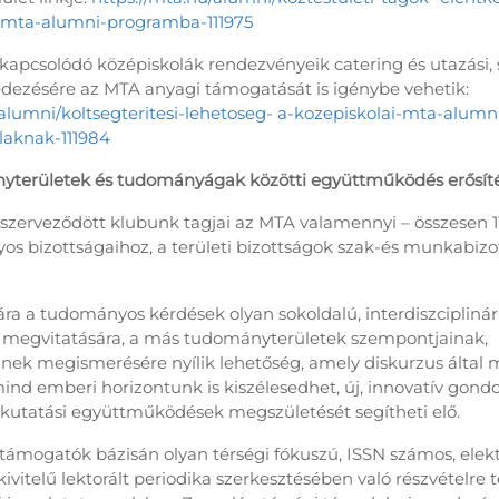
i-mta-alumni-programba-111975
apcsolódó középiskolák rendezvényeik catering és utazási, s
edezésére az MTA anyagi támogatását is igénybe vehetik:
/alumni/koltsegteritesi-lehetoseg- a-kozepiskolai-mta-alu
olaknak-111984
yterületek és tudományágak közötti együttműködés erősíté
 szerveződött klubunk tagjai az MTA valamennyi – összesen 11
s bizottságaihoz, a területi bizottságok szak-és munkabizo
ra a tudományos kérdések olyan sokoldalú, interdiszciplinár
 megvitatására, a más tudományterületek szempontjainak,
nek megismerésére nyílik lehetőség, amely diskurzus által 
nd emberi horizontunk is kiszélesedhet, új, innovatív gondo
utatási együttműködések megszületését segítheti elő.
támogatók bázisán olyan térségi fókuszú, ISSN számos, elektr
vitelű lektorált periodika szerkesztésében való részvételre 