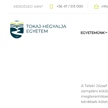
+36 47 / 513 000
inf
KÉRDÉSED VAN?
EGYETEMÜNK
A Teleki Józs
zempléni kötőd
megteremtése, 
kérdések kötet