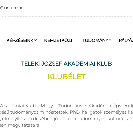
o@unithe.hu
KÉPZÉSEINK
NEMZETKÖZI
TUDOMÁNY
PÁLYÁ
TELEKI JÓZSEF AKADÉMIAI KLUB
KLUBÉLET
ef Akadémiai Klub a Magyar Tudományos Akadémia Ügyrendje
ésű tudományos minősítettek, PhD. hallgatók személyes ka
elmélyítése érdekében jött létre a tudományos, kulturális és
len megvitatására.