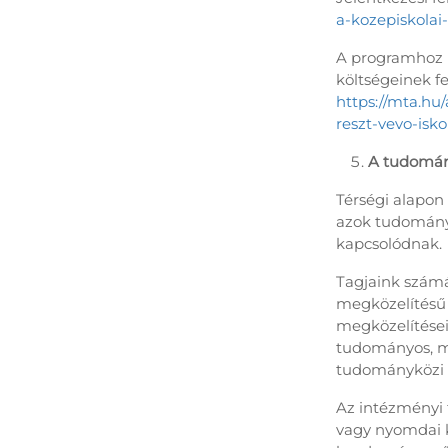
a-kozepiskola
A programhoz k
költségeinek f
https://mta.hu
reszt-vevo-isk
A tudomán
Térségi alapon
azok tudományo
kapcsolódnak.
Tagjaink számá
megközelítésű
megközelítései
tudományos, mi
tudományközi k
Az intézményi 
vagy nyomdai ki