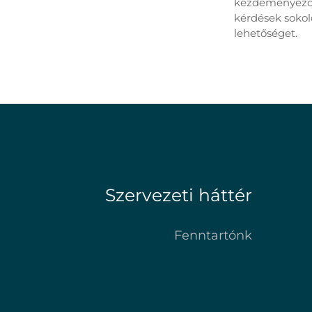
kezdeményező j
kérdések sokol
lehetőséget.
Szervezeti háttér
Fenntartónk