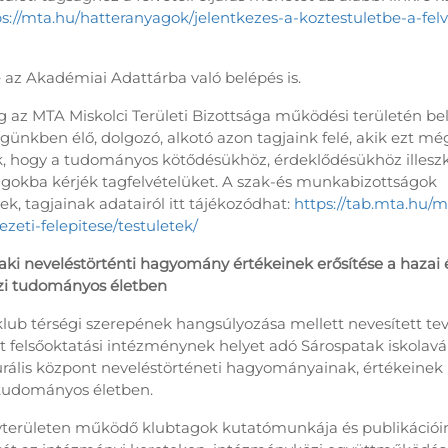
s://mta.hu/hatteranyagok/jelentkezes-a-koztestuletbe-a-felve
e az Akadémiai Adattárba való belépés is.
 az MTA Miskolci Területi Bizottsága működési területén be
ségünkben élő, dolgozó, alkotó azon tagjaink felé, akik ezt m
k, hogy a tudományos kötődésükhöz, érdeklődésükhöz illes
okba kérjék tagfelvételüket. A szak-és munkabizottságok
nek, tagjainak adatairól itt tájékozódhat:
https://tab.mta.hu/mi
ezeti-felepitese/testuletek/
aki neveléstörténti hagyomány értékeinek erősítése a hazai 
i tudományos életben
lub térségi szerepének hangsúlyozása mellett nevesített te
t felsőoktatási intézménynek helyet adó Sárospatak iskolavá
turális központ neveléstörténeti hagyományainak, értékeinek 
 tudományos életben.
területen működő klubtagok kutatómunkája és publikációi