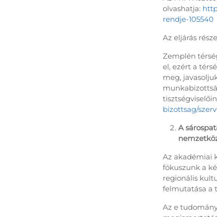
olvashatja:
http
rendje-105540
Az eljárás rész
Zemplén térség
el, ezért a tér
meg, javasolju
munkabizottság
tisztségviselői
bizottsag/szerv
A sárospat
nemzetköz
Az akadémiai k
fókuszunk a ké
regionális kul
felmutatása a
Az e tudomány