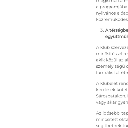
megismertetés
a programjába 
nyilvános előa
közreműködésse
A térségbe
együttműk
A klub szervez
minősítéssel r
akik közül az 
személyiségű ci
formális felté
A klubélet ren
kérdések kötet
Sárospatakon. E
vagy akár gye
Az idősebb, tap
minősített okt
segíthetnek tu