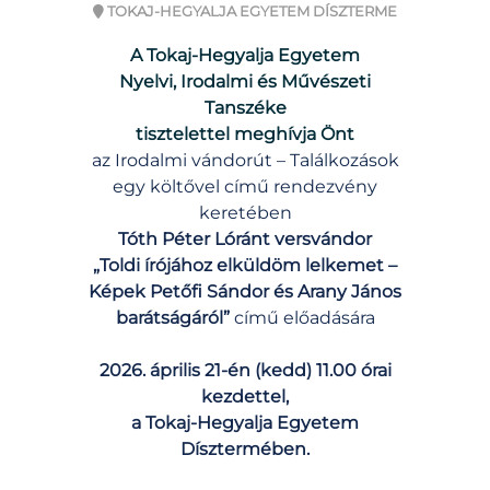
TOKAJ-HEGYALJA EGYETEM DÍSZTERME
A Tokaj-Hegyalja Egyetem
Nyelvi, Irodalmi és Művészeti
Tanszéke
tisztelettel meghívja Önt
az Irodalmi vándorút – Találkozások
egy költővel című rendezvény
keretében
Tóth Péter Lóránt versvándor
„Toldi írójához elküldöm lelkemet –
Képek Petőfi Sándor és Arany János
barátságáról”
című előadására
2026. április 21-én (kedd) 11.00 órai
kezdettel,
a Tokaj-Hegyalja Egyetem
Dísztermében.