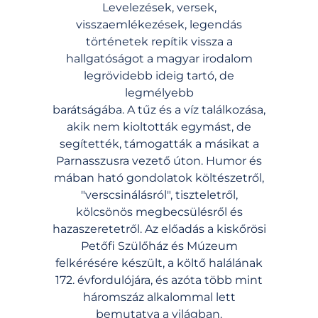
Levelezések, versek,
visszaemlékezések, legendás
történetek repítik vissza a
hallgatóságot a magyar irodalom
legrövidebb ideig tartó, de
legmélyebb
barátságába. A tűz és a víz találkozása,
akik nem kioltották egymást, de
segítették, támogatták a másikat a
Parnasszusra vezető úton. Humor és
mában ható gondolatok költészetről,
"verscsinálásról", tiszteletről,
kölcsönös megbecsülésről és
hazaszeretetről. Az előadás a kiskőrösi
Petőfi Szülőház és Múzeum
felkérésére készült, a költő halálának
172. évfordulójára, és azóta több mint
háromszáz alkalommal lett
bemutatva a világban.