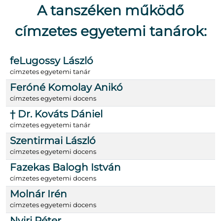
A tanszéken működő
címzetes egyetemi tanárok:
feLugossy László
címzetes egyetemi tanár
Feróné Komolay Anikó
címzetes egyetemi docens
† Dr. Kováts Dániel
címzetes egyetemi tanár
Szentirmai László
címzetes egyetemi docens
Fazekas Balogh István
címzetes egyetemi docens
Molnár Irén
címzetes egyetemi docens
Nyiri Péter