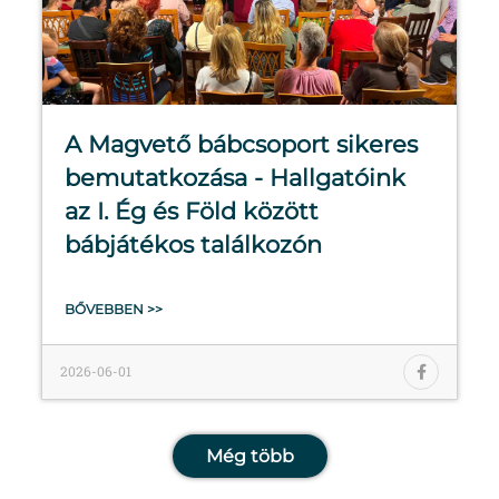
A Magvető bábcsoport sikeres
bemutatkozása - Hallgatóink
az I. Ég és Föld között
bábjátékos találkozón
BŐVEBBEN >>
2026-06-01
Még több