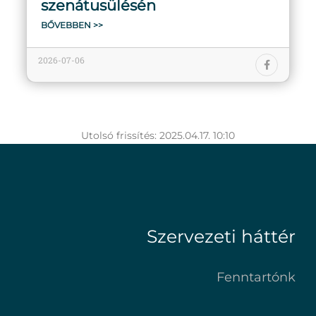
szenátusülésén
BŐVEBBEN >>
2026-07-06
Utolsó frissítés: 2025.04.17. 10:10
Szervezeti háttér
Fenntartónk