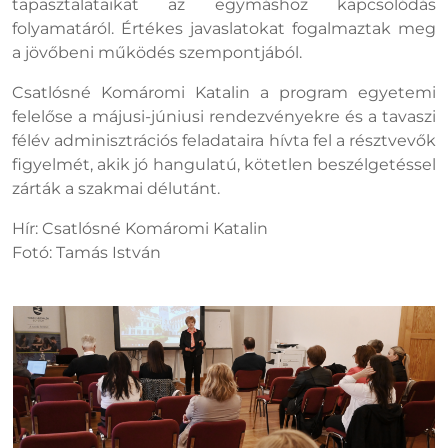
tapasztalataikat az egymáshoz kapcsolódás
folyamatáról. Értékes javaslatokat fogalmaztak meg
a jövőbeni működés szempontjából.
Csatlósné Komáromi Katalin a program egyetemi
felelőse a májusi-júniusi rendezvényekre és a tavaszi
félév adminisztrációs feladataira hívta fel a résztvevők
figyelmét, akik jó hangulatú, kötetlen beszélgetéssel
zárták a szakmai délutánt.
Hír: Csatlósné Komáromi Katalin
Fotó: Tamás István