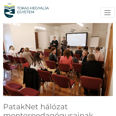
PatakNet hálózat
mentorpedagógusainak