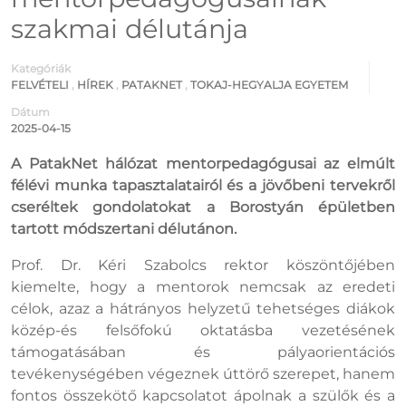
szakmai délutánja
Kategóriák
FELVÉTELI
,
HÍREK
,
PATAKNET
,
TOKAJ-HEGYALJA EGYETEM
Dátum
2025-04-15
A PatakNet hálózat mentorpedagógusai az elmúlt
félévi munka tapasztalatairól és a jövőbeni tervekről
cseréltek gondolatokat a Borostyán épületben
tartott módszertani délutánon.
Prof. Dr. Kéri Szabolcs rektor köszöntőjében
kiemelte, hogy a mentorok nemcsak az eredeti
célok, azaz a hátrányos helyzetű tehetséges diákok
közép-és felsőfokú oktatásba vezetésének
támogatásában és pályaorientációs
tevékenységében végeznek úttörő szerepet, hanem
fontos összekötő kapcsolatot ápolnak a szülők és a