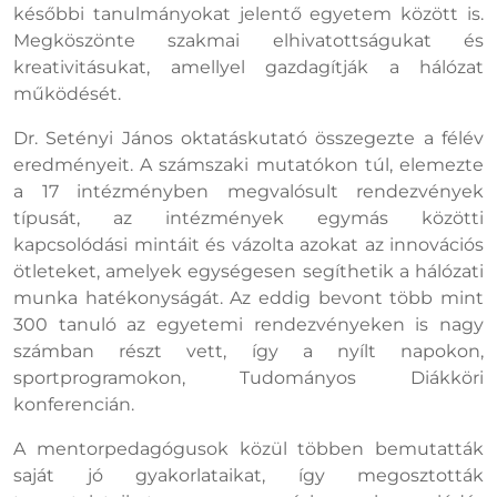
későbbi tanulmányokat jelentő egyetem között is.
Megköszönte szakmai elhivatottságukat és
kreativitásukat, amellyel gazdagítják a hálózat
működését.
Dr. Setényi János oktatáskutató összegezte a félév
eredményeit. A számszaki mutatókon túl, elemezte
a 17 intézményben megvalósult rendezvények
típusát, az intézmények egymás közötti
kapcsolódási mintáit és vázolta azokat az innovációs
ötleteket, amelyek egységesen segíthetik a hálózati
munka hatékonyságát. Az eddig bevont több mint
300 tanuló az egyetemi rendezvényeken is nagy
számban részt vett, így a nyílt napokon,
sportprogramokon, Tudományos Diákköri
konferencián.
A mentorpedagógusok közül többen bemutatták
saját jó gyakorlataikat, így megosztották