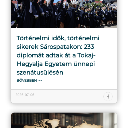
Történelmi idők, történelmi
sikerek Sárospatakon: 233
diplomát adtak át a Tokaj-
Hegyalja Egyetem ünnepi
szenátusülésén
BŐVEBBEN >>
2026-07-06