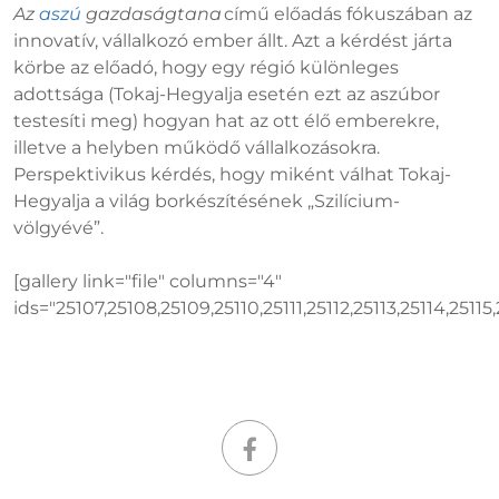
Az
aszú
gazdaságtana
című előadás fókuszában az
innovatív, vállalkozó ember állt. Azt a kérdést járta
körbe az előadó, hogy egy régió különleges
adottsága (Tokaj-Hegyalja esetén ezt az aszúbor
testesíti meg) hogyan hat az ott élő emberekre,
illetve a helyben működő vállalkozásokra.
Perspektivikus kérdés, hogy miként válhat Tokaj-
Hegyalja a világ borkészítésének „Szilícium-
völgyévé”.
[gallery link="file" columns="4"
ids="25107,25108,25109,25110,25111,25112,25113,25114,25115,