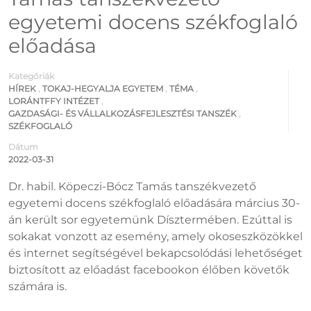
egyetemi docens székfoglaló
előadása
Kategóriák
HÍREK
,
TOKAJ-HEGYALJA EGYETEM
,
TÉMA
,
LORÁNTFFY INTÉZET
,
GAZDASÁGI- ÉS VÁLLALKOZÁSFEJLESZTÉSI TANSZÉK
,
SZÉKFOGLALÓ
Dátum
2022-03-31
Dr. habil. Köpeczi-Bócz Tamás tanszékvezető
egyetemi docens székfoglaló előadására március 30-
án került sor egyetemünk Dísztermében. Ezúttal is
sokakat vonzott az esemény,
amely okoseszközökkel
és internet segítségével bekapcsolódási lehetőséget
biztosított az előadást facebookon élőben követők
számára is.