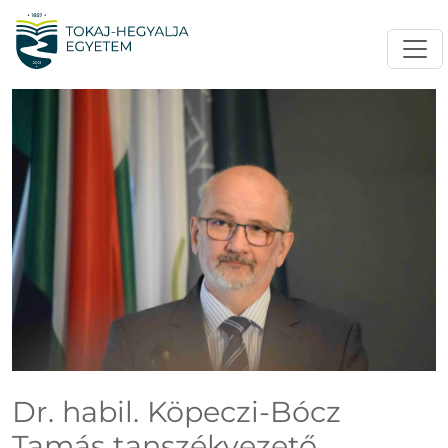
Dr. habil. Köpeczi-Bócz
Tamás tanszékvezető