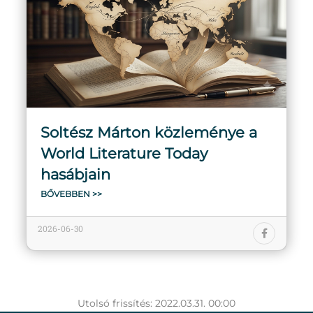
Soltész Márton közleménye a
World Literature Today
hasábjain
BŐVEBBEN >>
2026-06-30
Utolsó frissítés: 2022.03.31. 00:00