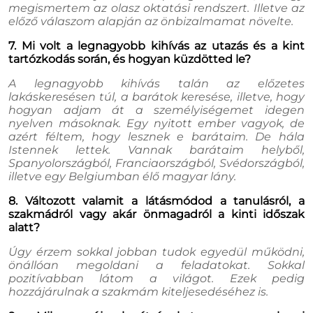
megismertem az olasz oktatási rendszert. Illetve az
előző válaszom alapján az önbizalmamat növelte.
7. Mi volt a legnagyobb kihívás az utazás és a kint
tartózkodás során, és hogyan küzdötted le?
A legnagyobb kihívás talán az előzetes
lakáskeresésen túl, a barátok keresése, illetve, hogy
hogyan adjam át a személyiségemet idegen
nyelven másoknak. Egy nyitott ember vagyok, de
azért féltem, hogy lesznek e barátaim. De hála
Istennek lettek. Vannak barátaim helyből,
Spanyolországból, Franciaországból, Svédországból,
illetve egy Belgiumban élő magyar lány.
8. Változott valamit a látásmódod a tanulásról, a
szakmádról vagy akár önmagadról a kinti időszak
alatt?
Úgy érzem sokkal jobban tudok egyedül működni,
önállóan megoldani a feladatokat. Sokkal
pozitívabban látom a világot. Ezek pedig
hozzájárulnak a szakmám kiteljesedéséhez is.