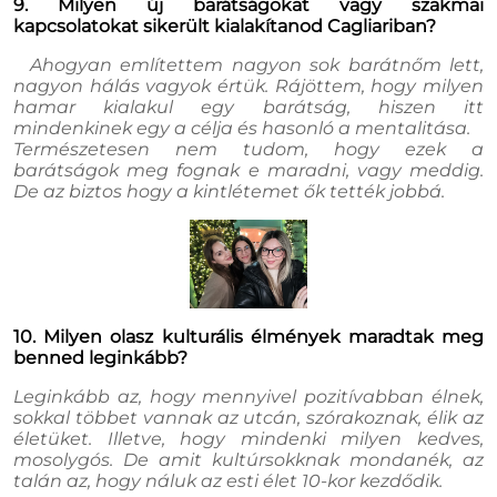
9. Milyen új barátságokat vagy szakmai
kapcsolatokat sikerült kialakítanod Cagliariban?
Ahogyan említettem nagyon sok barátnőm lett,
nagyon hálás vagyok értük. Rájöttem, hogy milyen
hamar kialakul egy barátság, hiszen itt
mindenkinek egy a célja és hasonló a mentalitása.
Természetesen nem tudom, hogy ezek a
barátságok meg fognak e maradni, vagy meddig.
De az biztos hogy a kintlétemet ők tették jobbá.
10. Milyen olasz kulturális élmények maradtak meg
benned leginkább?
Leginkább az, hogy mennyivel pozitívabban élnek,
sokkal többet vannak az utcán, szórakoznak, élik az
életüket. Illetve, hogy mindenki milyen kedves,
mosolygós. De amit kultúrsokknak mondanék, az
talán az, hogy náluk az esti élet 10-kor kezdődik.