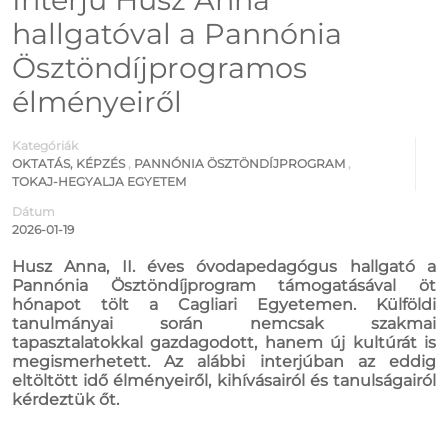
hallgatóval a Pannónia
Ösztöndíjprogramos
élményeiről
Kategóriák
OKTATÁS, KÉPZÉS
,
PANNÓNIA ÖSZTÖNDÍJPROGRAM
,
TOKAJ-HEGYALJA EGYETEM
Dátum
2026-01-19
Husz Anna, II. éves óvodapedagógus hallgató a
Pannónia Ösztöndíjprogram támogatásával öt
hónapot tölt a Cagliari Egyetemen. Külföldi
tanulmányai során nemcsak szakmai
tapasztalatokkal gazdagodott, hanem új kultúrát is
megismerhetett. Az alábbi interjúban az eddig
eltöltött idő élményeiről, kihívásairól és tanulságairól
kérdeztük őt.