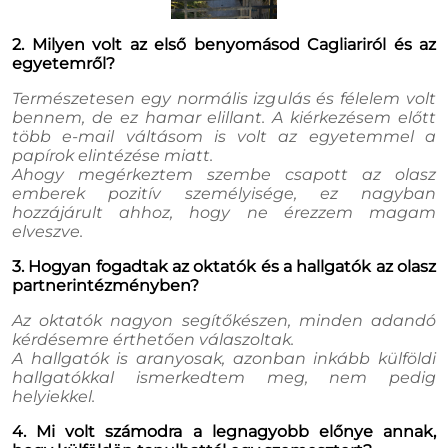
2. Milyen volt az első benyomásod Cagliariról és az
egyetemről?
Természetesen egy normális izgulás és félelem volt
bennem, de ez hamar elillant. A kiérkezésem előtt
több e-mail váltásom is volt az egyetemmel a
papírok elintézése miatt.
Ahogy megérkeztem szembe csapott az olasz
emberek pozitív személyisége, ez nagyban
hozzájárult ahhoz, hogy ne érezzem magam
elveszve.
3. Hogyan fogadtak az oktatók és a hallgatók az olasz
partnerintézményben?
Az oktatók nagyon segítőkészen, minden adandó
kérdésemre érthetően válaszoltak.
A hallgatók is aranyosak, azonban inkább külföldi
hallgatókkal ismerkedtem meg, nem pedig
helyiekkel.
4. Mi volt számodra a legnagyobb előnye annak,