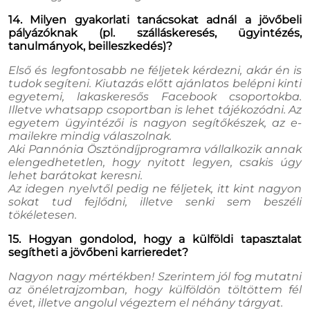
14. Milyen gyakorlati tanácsokat adnál a jövőbeli
pályázóknak (pl. szálláskeresés, ügyintézés,
tanulmányok, beilleszkedés)?
Első és legfontosabb ne féljetek kérdezni, akár én is
tudok segíteni. Kiutazás előtt ajánlatos belépni kinti
egyetemi, lakaskeresős Facebook csoportokba.
Illetve whatsapp csoportban is lehet tájékozódni. Az
egyetem ügyintézői is nagyon segítőkészek, az e-
mailekre mindig válaszolnak.
Aki Pannónia Ösztöndíjprogramra vállalkozik annak
elengedhetetlen, hogy nyitott legyen, csakis úgy
lehet barátokat keresni.
Az idegen nyelvtől pedig ne féljetek, itt kint nagyon
sokat tud fejlődni, illetve senki sem beszéli
tökéletesen.
15. Hogyan gondolod, hogy a külföldi tapasztalat
segítheti a jövőbeni karrieredet?
Nagyon nagy mértékben! Szerintem jól fog mutatni
az önéletrajzomban, hogy külföldön töltöttem fél
évet, illetve angolul végeztem el néhány tárgyat.