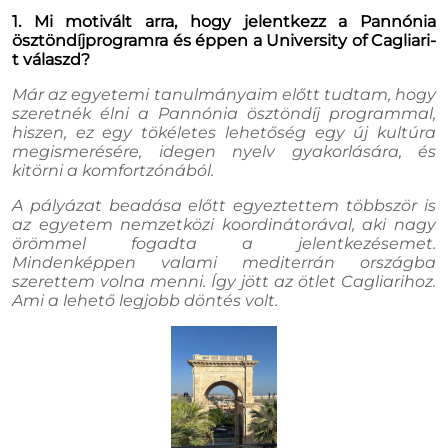
1. Mi motivált arra, hogy jelentkezz a Pannónia
ösztöndíjprogramra és éppen a University of Cagliari-
t válaszd?
Már az egyetemi tanulmányaim előtt tudtam, hogy
szeretnék élni a Pannónia ösztöndíj programmal,
hiszen, ez egy tökéletes lehetőség egy új kultúra
megismerésére, idegen nyelv gyakorlására, és
kitörni a komfortzónából.
A pályázat beadása előtt egyeztettem többször is
az egyetem nemzetközi koordinátorával, aki nagy
örömmel fogadta a jelentkezésemet.
Mindenképpen valami mediterrán országba
szerettem volna menni. Így jött az ötlet Cagliarihoz.
Ami a lehető legjobb döntés volt.