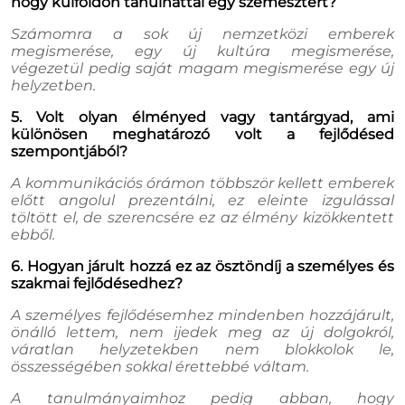
hogy külföldön tanulhattál egy szemesztert?
Számomra a sok új nemzetközi emberek
megismerése, egy új kultúra megismerése,
végezetül pedig saját magam megismerése egy új
helyzetben.
5. Volt olyan élményed vagy tantárgyad, ami
különösen meghatározó volt a fejlődésed
szempontjából?
A kommunikációs órámon többször kellett emberek
előtt angolul prezentálni, ez eleinte izgulással
töltött el, de szerencsére ez az élmény kizökkentett
ebből.
6. Hogyan járult hozzá ez az ösztöndíj a személyes és
szakmai fejlődésedhez?
A személyes fejlődésemhez mindenben hozzájárult,
önálló lettem, nem ijedek meg az új dolgokról,
váratlan helyzetekben nem blokkolok le,
összességében sokkal érettebbé váltam.
A tanulmányaimhoz pedig abban, hogy