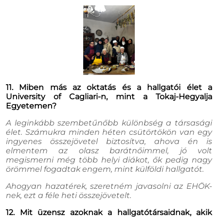
11. Miben más az oktatás és a hallgatói élet a
University of Cagliari-n, mint a Tokaj-Hegyalja
Egyetemen?
A leginkább szembetűnőbb különbség a társasági
élet. Számukra minden héten csütörtökön van egy
ingyenes összejövetel biztosítva, ahova én is
elmentem az olasz barátnőimmel, jó volt
megismerni még több helyi diákot, ők pedig nagy
örömmel fogadtak engem, mint külföldi hallgatót.
Ahogyan hazatérek, szeretném javasolni az EHÖK-
nek, ezt a féle heti összejövetelt.
12. Mit üzensz azoknak a hallgatótársaidnak, akik