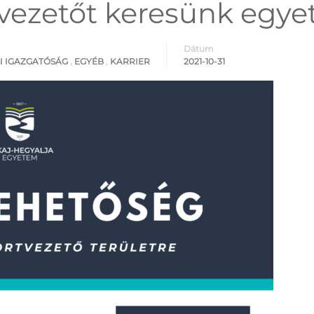
tvezetőt keresünk egy
Dátum
I IGAZGATÓSÁG
,
EGYÉB
,
KARRIER
2021-10-31