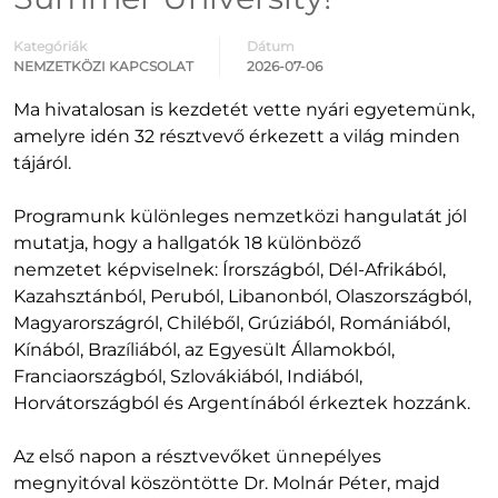
Kategóriák
Dátum
NEMZETKÖZI KAPCSOLAT
2026-07-06
Ma hivatalosan is kezdetét vette nyári egyetemünk,
amelyre idén 32 résztvevő érkezett a világ minden
tájáról.
Programunk különleges nemzetközi hangulatát jól
mutatja, hogy a hallgatók 18 különböző
nemzetet képviselnek: Írországból, Dél-Afrikából,
Kazahsztánból, Peruból, Libanonból, Olaszországból,
Magyarországról, Chiléből, Grúziából, Romániából,
Kínából, Brazíliából, az Egyesült Államokból,
Franciaországból, Szlovákiából, Indiából,
Horvátországból és Argentínából érkeztek hozzánk.
Az első napon a résztvevőket ünnepélyes
megnyitóval köszöntötte Dr. Molnár Péter, majd