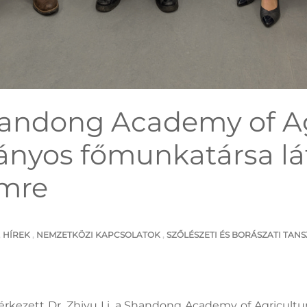
Shandong Academy of Ag
nyos főmunkatársa lát
emre
,
HÍREK
,
NEMZETKÖZI KAPCSOLATOK
,
SZŐLÉSZETI ÉS BORÁSZATI TAN
rkezett Dr. Zhiyu Li, a Shandong Academy of Agricultu