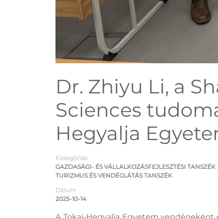
Dr. Zhiyu Li, a 
Sciences tudomá
Hegyalja Egyet
Kategóriák
GAZDASÁGI- ÉS VÁLLALKOZÁSFEJLESZTÉSI TANSZÉK
TURIZMUS ÉS VENDÉGLÁTÁS TANSZÉK
Dátum
2025-10-14
A Tokaj-Hegyalja Egyetem vendégeként é