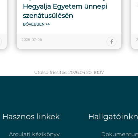
Hegyalja Egyetem ünnepi
szenátusülésén
BŐVEBBEN >>
2026-07-06
Utolsó frissítés: 2026.04.20. 10:37
Hasznos linkek
Hallgatóink
Arculati kézikönyv
Dokumentu