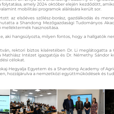
a folytatása, amely 2024 október elején kezdődött, ami
amint mobilitási programok aláírására került sor.
tartott az elsőéves szőlész-borász, gazdálkodás és me
utatta a Shandong Mezőgazdasági Tudományos Akadémi
ő melléktermék hasznosítása.
, aki hangsúlyozta, milyen fontos, hogy a hallgatók n
tván, rektori biztos kíséretében Dr. Li meglátogatta a G
a Mathiász Intézet igazgatója és Dr. Némethy Sándor k
dési célokat.
 Tokaj-Hegyalja Egyetem és a Shandong Academy of Agric
en, hozzájárulva a nemzetközi együttműködések és tud