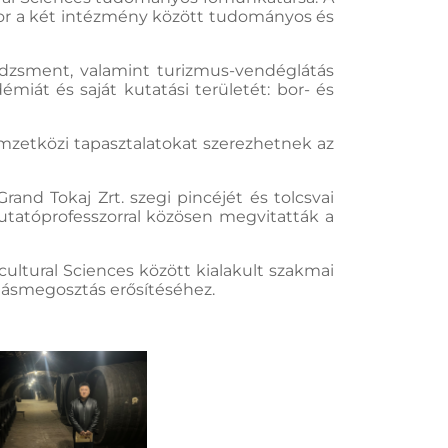
kor a két intézmény között tudományos és
nedzsment, valamint turizmus-vendéglátás
át és saját kutatási területét: bor- és
emzetközi tapasztalatokat szerezhetnek az
rand Tokaj Zrt. szegi pincéjét és tolcsvai
utatóprofesszorral közösen megvitatták a
ultural Sciences között kialakult szakmai
ásmegosztás erősítéséhez.