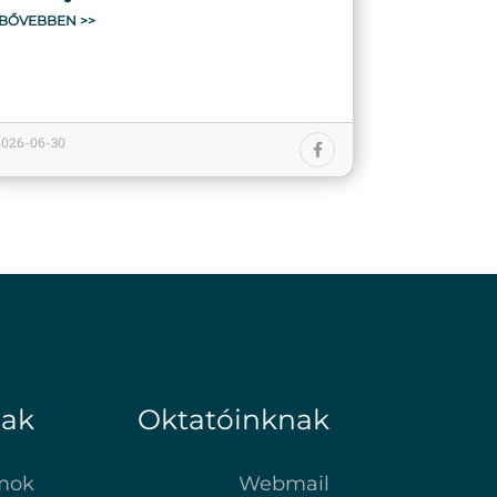
BŐVEBBEN >>
2026-06-30
nak
Oktatóinknak
mok
Webmail