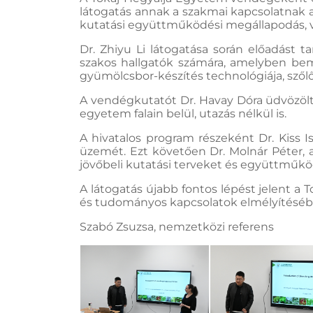
látogatás annak a szakmai kapcsolatnak 
kutatási együttműködési megállapodás, val
Dr. Zhiyu Li látogatása során előadást 
szakos hallgatók számára, amelyben bem
gyümölcsbor-készítés technológiája, szől
A vendégkutatót Dr. Havay Dóra üdvözölte
egyetem falain belül, utazás nélkül is.
A hivatalos program részeként Dr. Kiss Is
üzemét. Ezt követően Dr. Molnár Péter, 
jövőbeli kutatási terveket és együttműkö
A látogatás újabb fontos lépést jelent a
és tudományos kapcsolatok elmélyítéséb
Szabó Zsuzsa, nemzetközi referens