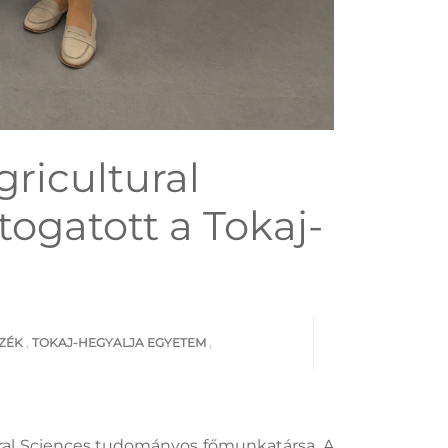
ricultural
ogatott a Tokaj-
SZÉK
,
TOKAJ-HEGYALJA EGYETEM
,
ral Sciences tudományos főmunkatársa. A