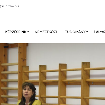
o@unithe.hu
KÉPZÉSEINK
NEMZETKÖZI
TUDOMÁNY
PÁLYÁ