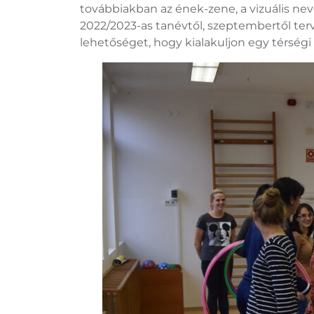
továbbiakban az ének-zene, a vizuális nev
2022/2023-as tanévtől, szeptembertől terv
lehetőséget, hogy kialakuljon egy térségi