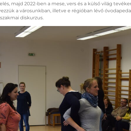
elés, majd 2022-ben a mese, vers és a külső világ tevéke
ezzük a városunkban, illetve e régióban lévő óvodapedag
 szakmai diskurzus.