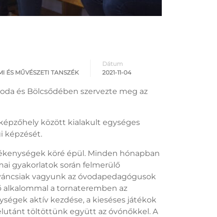
Dátum
MI ÉS MŰVÉSZETI TANSZÉK
2021-11-04
voda és Bölcsődében szervezte meg az
 képzőhely között kialakult egységes
i képzését.
evékenységek köré épül. Minden hónapban
mai gyakorlatok során felmerülő
 Kíváncsiak vagyunk az óvodapedagógusok
ső alkalommal a tornateremben az
ységek aktív kezdése, a kieséses játékok
lutánt töltöttünk együtt az óvónőkkel. A