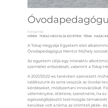
Óvodapedagógu
Kategóriák
HÍREK
,
TOKAJ-HEGYALJA EGYETEM
,
TÉMA
,
HAZAI K
A Tokaj-Hegyalja Egyetem első alkalomma
Óvodapedagógus Mentor Műhely sorozatán
Az egyetem célja egy interaktív alkotómű
szemlélet erősödését, valamint a Tokaj-
A 2021/2022-es tanévben szervezett műhe
találkozunk és sorra vesszük az óvodai te
kérdéseket, módszertani innovációkat. F
véleményére, ötleteire, szeretnénk, ha e
egészségfejlesztő testmozgás témakörét j
kerülése volt a téma, az örömteli játék-