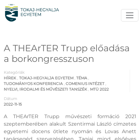
A THEArTER Trupp előadása
a borkongresszuson
Kategóriák
HÍREK
,
TOKAJ-HEGYALJA EGYETEM
,
TÉMA
,
TUDOMÁNYOS KONFERENCIA
,
COMENIUS INTÉZET
,
NYELVI, IRODALMI ÉS MŰVÉSZETI TANSZÉK
,
MTÜ 2022
Dátum
2022-11-15
A THEArTER Trupp művészeti formáció 2021
szeptemberében alakult Szentirmai László címzetes
egyetemi docens ötlete nyomán és Lovas Anett
tanársegéd szervezésében. Tagjai mind elsőéves