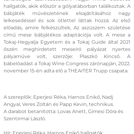
hallgatók, akik először a gólyatáborban találkoztak. A
bábjáték művészetének elsajátításához nagy
lelkesedéssel és sok ötlettel láttak hozzá. Az első
előadás, amire felkészültek, Az aszúszem születése
című mese bábjátékos adaptációja volt. A mese a
Tokaj-Hegyalja Egyetem és a Tokaj Guide által 2021
őszén meghirdetett meseíró pályázat nyertes
pályaműve volt, szerzője: Plaszkó Kincső. A
bábelőadást a Tokaj Wine Congress zárónapján, 2022.
november 15-én adta elő a THEArTER Trupp csapata.
A szereplők: Eperjesi Réka, Harnos Enikő, Nadj
Angyal, Veres Zoltán és Papp Kevin, technikus.
A darabot betanította: Lovas Anett, Gimesi Dóra és
Szentirmai László.
Hír: Eperjesi Réka, Harnos Enikő hallgatók