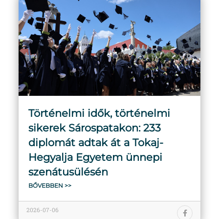
Történelmi idők, történelmi
sikerek Sárospatakon: 233
diplomát adtak át a Tokaj-
Hegyalja Egyetem ünnepi
szenátusülésén
BŐVEBBEN >>
2026-07-06