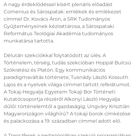
A nagy érdeklődéssel kísért plenáris előadást
Comenius és Sárospatak: emlékek és emlékezet
címmel Dr. Kovács Áron, a SRK Tudományos
Gyűjteményeinek kézirattárosa, a Sárospataki
Református Teológiai Akadémia tudományos
munkatársa tartotta.
Délután szekciókkal folytatódott az ülés. A
Történelem, térség, tudás szekcióban Hoppál Bulcsú
Szókratész és Platón. Egy kommunikációs
paradigmaváltás története; Tusnády László Kossuth
Lajos és a nyelvek világa címmel tartott referátumot.
A Tokaj-Hegyalja Egyetem Tokaji Bor Történeti
Kutatócsoportja részéről Alkonyi László Hegyalja
dűlői: történelemtől a gazdaságig; Ungváry Krisztián
Magyarországon világhírű? A tokaji borok címkézése
és palackozása a 19. században címmel adott elő.
A Transzferek a pedagógiában szekció programjában