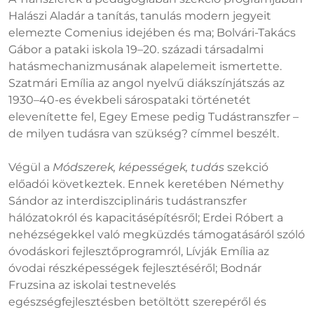
Halászi Aladár a tanítás, tanulás modern jegyeit
elemezte Comenius idejében és ma; Bolvári-Takács
Gábor a pataki iskola 19–20. századi társadalmi
hatásmechanizmusának alapelemeit ismertette.
Szatmári Emília az angol nyelvű diákszínjátszás az
1930–40-es évekbeli sárospataki történetét
elevenítette fel, Egey Emese pedig Tudástranszfer –
de milyen tudásra van szükség? címmel beszélt.
Végül a
Módszerek, képességek, tudás
szekció
előadói következtek. Ennek keretében Némethy
Sándor az interdiszciplináris tudástranszfer
hálózatokról és kapacitásépítésről; Erdei Róbert a
nehézségekkel való megküzdés támogatásáról szóló
óvodáskori fejlesztőprogramról, Lívják Emília az
óvodai részképességek fejlesztéséről; Bodnár
Fruzsina az iskolai testnevelés
egészségfejlesztésben betöltött szerepéről és