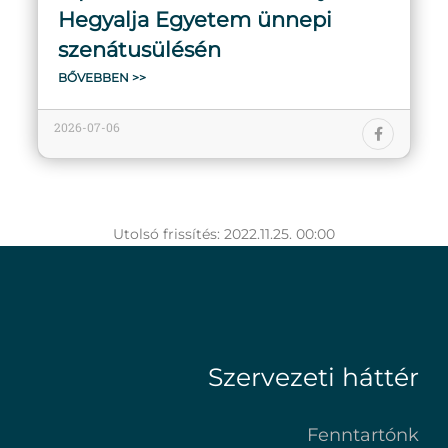
Hegyalja Egyetem ünnepi
szenátusülésén
BŐVEBBEN >>
2026-07-06
Utolsó frissítés: 2022.11.25. 00:00
Szervezeti háttér
Fenntartónk