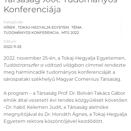
Konferenciája
Kategóriák
HÍREK
,
TOKAJ-HEGYALJA EGYETEM
,
TÉMA
,
TUDOMÁNYOS KONFERENCIA
,
MTÜ 2022
Dátum
2022-11-25
2022. november 25-én, a Tokaj-Hegyalja Egyetemen,
Tudástranszfer a változó világban
címmel rendezte
meg harmincadik tudományos konferenciáját a
sárospataki székhelyű Magyar Comenius Társaság.
A program – a Társaság Prof. Dr. Bolvári-Takács Gábor
elnök által vezetett évi rendes közgyűlését követően
–Dr. habil. Kelemen Judit, a Társaság alelnöke
megnyitójával és Dr. Horváth Ágnes, a Tokaj-Hegyalja
Egyetem rektora köszöntőjével kezdődött.