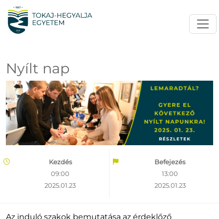
Nyílt nap
Kezdés
Befejezés
09:00
13:00
2025.01.23
2025.01.23
Az induló szakok bemutatása az érdeklőző