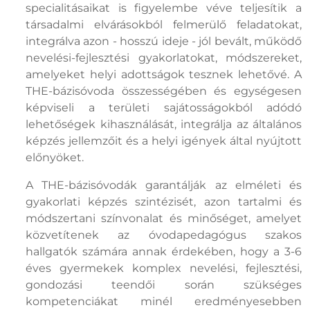
specialitásaikat is figyelembe véve teljesítik a
társadalmi elvárásokból felmerülő feladatokat,
integrálva azon - hosszú ideje - jól bevált, működő
nevelési-fejlesztési gyakorlatokat, módszereket,
amelyeket helyi adottságok tesznek lehetővé. A
THE-bázisóvoda összességében és egységesen
képviseli a területi sajátosságokból adódó
lehetőségek kihasználását, integrálja az általános
képzés jellemzőit és a helyi igények által nyújtott
előnyöket.
A THE-bázisóvodák garantálják az elméleti és
gyakorlati képzés szintézisét, azon tartalmi és
módszertani színvonalat és minőséget, amelyet
közvetítenek az óvodapedagógus szakos
hallgatók számára annak érdekében, hogy a 3-6
éves gyermekek komplex nevelési, fejlesztési,
gondozási teendői során szükséges
kompetenciákat minél eredményesebben