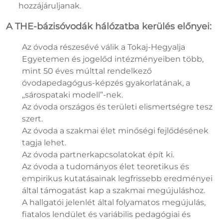
hozzájáruljanak.
A THE-bázisóvodák hálózatba kerülés előnyei:
Az óvoda részesévé válik a Tokaj-Hegyalja
Egyetemen és jogelőd intézményeiben több,
mint 50 éves múlttal rendelkező
óvodapedagógus-képzés gyakorlatának, a
„sárospataki modell”-nek.
Az óvoda országos és területi elismertségre tesz
szert.
Az óvoda a szakmai élet minőségi fejlődésének
tagja lehet.
Az óvoda partnerkapcsolatokat épít ki.
Az óvoda a tudományos élet teoretikus és
empirikus kutatásainak legfrissebb eredményei
által támogatást kap a szakmai megújuláshoz.
A hallgatói jelenlét által folyamatos megújulás,
fiatalos lendület és variábilis pedagógiai és