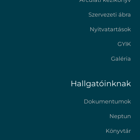
Arculati kézikönyv
Szervezeti ábra
Nyitvatartások
GYIK
Galéria
Hallgatóinknak
Dokumentumok
Neptun
Könyvtár