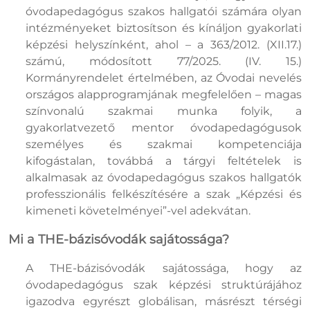
óvodapedagógus szakos hallgatói számára olyan
intézményeket biztosítson és kínáljon gyakorlati
képzési helyszínként, ahol – a 363/2012. (XII.17.)
számú, módosított 77/2025. (IV. 15.)
Kormányrendelet értelmében, az Óvodai nevelés
országos alapprogramjának megfelelően – magas
színvonalú szakmai munka folyik, a
gyakorlatvezető mentor óvodapedagógusok
személyes és szakmai kompetenciája
kifogástalan, továbbá a tárgyi feltételek is
alkalmasak az óvodapedagógus szakos hallgatók
professzionális felkészítésére a szak „Képzési és
kimeneti követelményei”-vel adekvátan.
Mi a THE-bázisóvodák sajátossága?
A THE-bázisóvodák sajátossága, hogy az
óvodapedagógus szak képzési struktúrájához
igazodva egyrészt globálisan, másrészt térségi