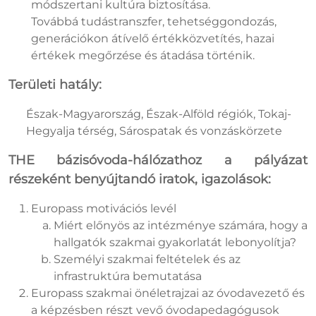
módszertani kultúra biztosítása.
Továbbá tudástranszfer, tehetséggondozás,
generációkon átívelő értékközvetítés, hazai
értékek megőrzése és átadása történik.
Területi hatály:
Észak-Magyarország, Észak-Alföld régiók, Tokaj-
Hegyalja térség, Sárospatak és vonzáskörzete
THE bázisóvoda-hálózathoz a pályázat
részeként benyújtandó iratok, igazolások:
Europass motivációs levél
Miért előnyös az intézménye számára, hogy a
hallgatók szakmai gyakorlatát lebonyolítja?
Személyi szakmai feltételek és az
infrastruktúra bemutatása
Europass szakmai önéletrajzai az óvodavezető és
a képzésben részt vevő óvodapedagógusok