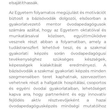
elsajátíthassák.
Az Egyetem folyamatos megújulást és motivációt
biztosít a bázisóvodák dolgozói, elsősorban a
gyakorlatvezető mentor óvodapedagógusok
számára azáltal, hogy az Egyetem oktatóival és
munkatársaival közösen, együttműködve
vesznek részt abban a folyamatban, amely a
tudástranszfert lehetővé teszi, és a szakmai
gyakorlati képzés során óvodapedagógusi
tevékenységhez szükséges készségek,
képességek kialakítását eredményezi. A
bázisóvodák a szakmai gyakorlati képzés minden
szegmensében teret kaphatnak, szervezetten
vehetnek részt a hallgatók hospitálási, csoportos
és egyéni óvodai gyakorlataiban, lehetőséget
kapva arra, hogy partnerként és egy innovatív
fejlődés aktív résztvevőjeként a hazai
óvodapedagógusképzés minőségi mutatóihoz