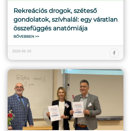
Rekreációs drogok, széteső
gondolatok, szívhalál: egy váratlan
összefüggés anatómiája
BŐVEBBEN >>
2025-06-20