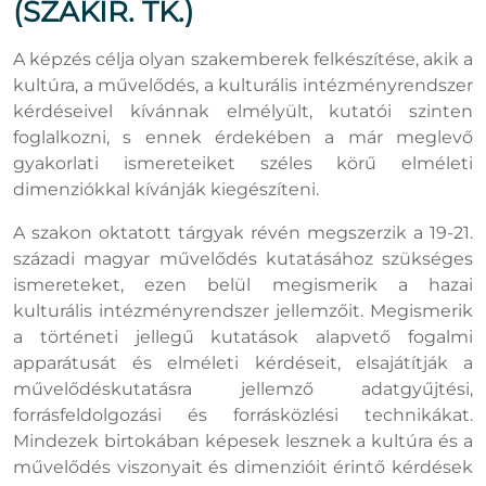
(SZAKIR. TK.)
A képzés célja olyan szakemberek felkészítése, akik a
kultúra, a művelődés, a kulturális intézményrendszer
kérdéseivel kívánnak elmélyült, kutatói szinten
foglalkozni, s ennek érdekében a már meglevő
gyakorlati ismereteiket széles körű elméleti
dimenziókkal kívánják kiegészíteni.
A szakon oktatott tárgyak révén megszerzik a 19-21.
századi magyar művelődés kutatásához szükséges
ismereteket, ezen belül megismerik a hazai
kulturális intézményrendszer jellemzőit. Megismerik
a történeti jellegű kutatások alapvető fogalmi
apparátusát és elméleti kérdéseit, elsajátítják a
művelődéskutatásra jellemző adatgyűjtési,
forrásfeldolgozási és forrásközlési technikákat.
Mindezek birtokában képesek lesznek a kultúra és a
művelődés viszonyait és dimenzióit érintő kérdések