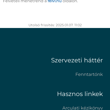
Felvételi menetrend a
felvi.hu
oldalon.
Utolsó frissítés: 2025.01.07. 11:02
Szervezeti háttér
Fenntartónk
Hasznos linkek
Arculati kézikönyv