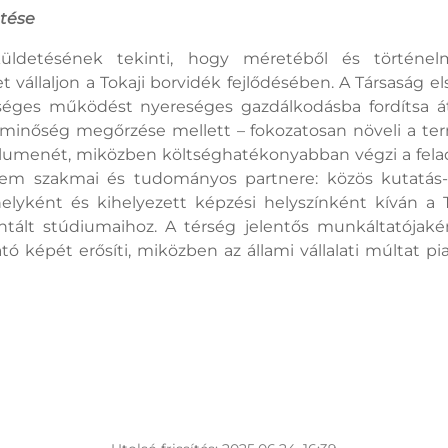
etése
üldetésének tekinti, hogy méretéből és történel
 vállaljon a Tokaji borvidék fejlődésében. A Társaság els
séges működést nyereséges gazdálkodásba fordítsa á
inőség megőrzése mellett – fokozatosan növeli a term
lumenét, miközben költséghatékonyabban végzi a feladat
em szakmai és tudományos partnere: közös kutatás-fe
elyként és kihelyezett képzési helyszínként kíván a T
ntált stúdiumaihoz. A térség jelentős munkáltatójaké
 képét erősíti, miközben az állami vállalati múltat pi