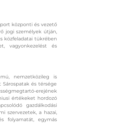
oport központi és vezető
ő jogi személyek útján,
és közfeladatai tükrében
et, vagyonkezelést és
ámú, nemzetközileg is
zt Sárospatak és térsége
pességmegtartó-erejének
iusi értékeket hordozó
pcsolódó gazdálkodási
mi szervezetek, a hazai,
dés folyamatát, egymás