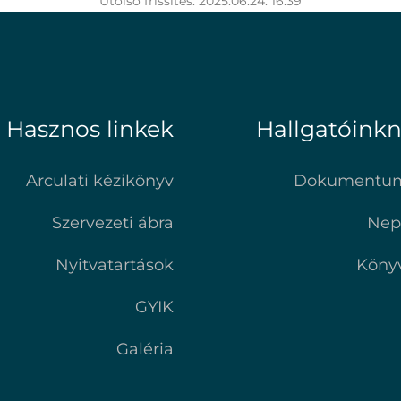
Utolsó frissítés: 2025.06.24. 16:39
Hasznos linkek
Hallgatóink
Arculati kézikönyv
Dokumentu
Szervezeti ábra
Nep
Nyitvatartások
Köny
GYIK
Galéria