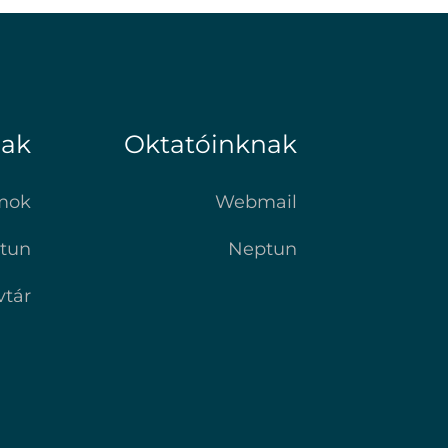
nak
Oktatóinknak
mok
Webmail
tun
Neptun
vtár