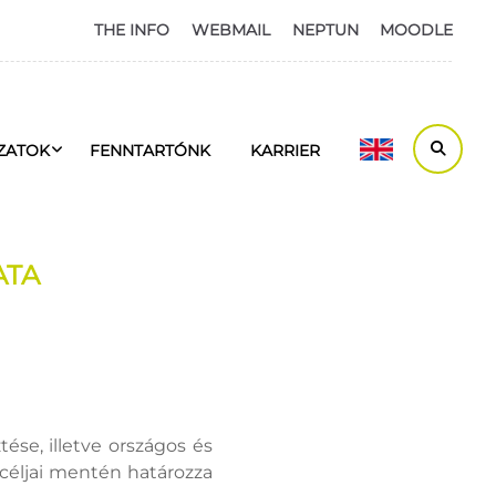
THE INFO
WEBMAIL
NEPTUN
MOODLE
ZATOK
FENNTARTÓNK
KARRIER
ATA
ése, illetve országos és
céljai mentén határozza