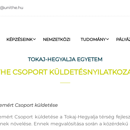
o@unithe.hu
KÉPZÉSEINK
NEMZETKÖZI
TUDOMÁNY
PÁLYÁ
TOKAJ-HEGYALJA EGYETEM
THE CSOPORT KÜLDETÉSNYILATKOZ
emért Csoport küldetése
mért Csoport küldetése a Tokaj-Hegyalja térség fejleszt
ek növelése. Ennek megvalósítása során a közérdekű 