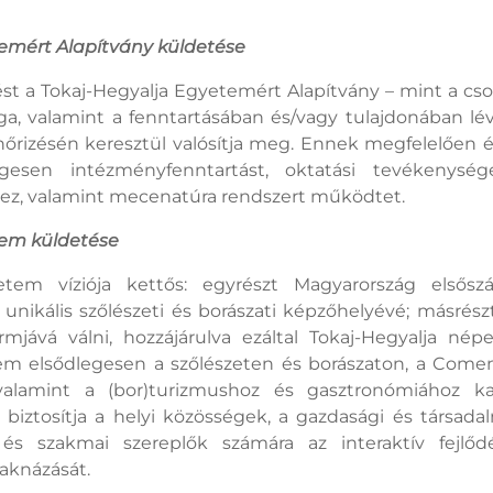
emért Alapítvány küldetése
st a Tokaj-Hegyalja Egyetemért Alapítvány – mint a cs
a, valamint a fenntartásában és/vagy tulajdonában lév
enőrizésén keresztül valósítja meg. Ennek megfelelően 
egesen intézményfenntartást, oktatási tevékenység
gez, valamint mecenatúra rendszert működtet.
tem küldetése
etem víziója kettős: egyrészt Magyarország elsősz
unikális szőlészeti és borászati képzőhelyévé; másrés
ormjává válni, hozzájárulva ezáltal Tokaj-Hegyalja né
em elsődlegesen a szőlészeten és borászaton, a Comen
alamint a (bor)turizmushoz és gasztronómiához ka
iztosítja a helyi közösségek, a gazdasági és társadal
 és szakmai szereplők számára az interaktív fejlő
iaknázását.