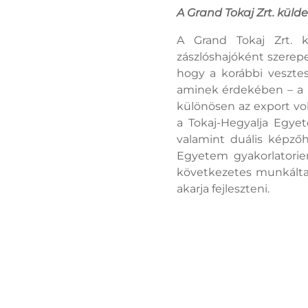
A Grand Tokaj Zrt. küld
A Grand Tokaj Zrt. k
zászlóshajóként szerepet
hogy a korábbi veszte
aminek érdekében – a m
különösen az export vo
a Tokaj-Hegyalja Egyet
valamint duális képzőh
Egyetem gyakorlatorie
következetes munkáltató
akarja fejleszteni.