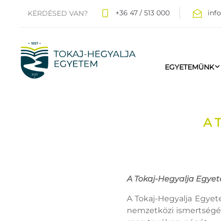
+36 47 / 513 000
inf
KÉRDÉSED VAN?
EGYETEMÜNK
A 
A Tokaj-Hegyalja Egyet
A Tokaj-Hegyalja Egyete
nemzetközi ismertségén