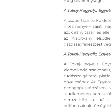
meg tevékenységét.
A Tokaj-Hegyalja Egyet
A csoportszintű küldeté
intézménye – saját mag
azok irányításán és ell
az Alapítvány elsődl
gazdaságfejlesztést vé
A Tokaj-Hegyalja Egye
A Tokaj-Hegyalja Egy
kiemelkedő színvonalú, 
tudásszolgáltató platf
növeléséhez. Az Egyet
pedagógusképzésen, v
stúdiumokon keresztül b
nemzetközi kulturális
erőforrásainak térségi k