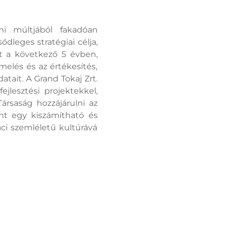
mi múltjából fakadóan
ődleges stratégiai célja,
t a következő 5 évben,
elés és az értékesítés,
ait. A Grand Tokaj Zrt.
jlesztési projektekkel,
ársaság hozzájárulni az
nt egy kiszámítható és
aci szemléletű kultúrává