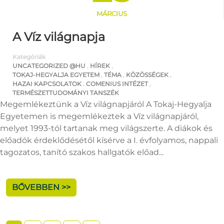
MÁRCIUS
A Víz világnapja
Kategóriák
UNCATEGORIZED @HU
,
HÍREK
,
TOKAJ-HEGYALJA EGYETEM
,
TÉMA
,
KÖZÖSSÉGEK
,
HAZAI KAPCSOLATOK
,
COMENIUS INTÉZET
,
TERMÉSZETTUDOMÁNYI TANSZÉK
Megemlékeztünk a Víz világnapjáról A Tokaj-Hegyalja
Egyetemen is megemlékeztek a Víz világnapjáról,
melyet 1993-tól tartanak meg világszerte. A diákok és
előadók érdeklődésétől kísérve a I. évfolyamos, nappali
tagozatos, tanító szakos hallgatók előad...
BŐVEBBEN >>