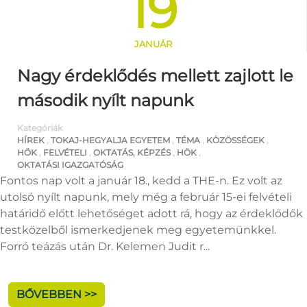
19
JANUÁR
Nagy érdeklődés mellett zajlott le
második nyílt napunk
Kategóriák
HÍREK
,
TOKAJ-HEGYALJA EGYETEM
,
TÉMA
,
KÖZÖSSÉGEK
,
HÖK
,
FELVÉTELI
,
OKTATÁS, KÉPZÉS
,
HÖK
,
OKTATÁSI IGAZGATÓSÁG
Fontos nap volt a január 18., kedd a THE-n. Ez volt az
utolsó nyílt napunk, mely még a február 15-ei felvételi
határidő előtt lehetőséget adott rá, hogy az érdeklődők
testközelből ismerkedjenek meg egyetemünkkel.
Forró teázás után Dr. Kelemen Judit r...
BŐVEBBEN >>