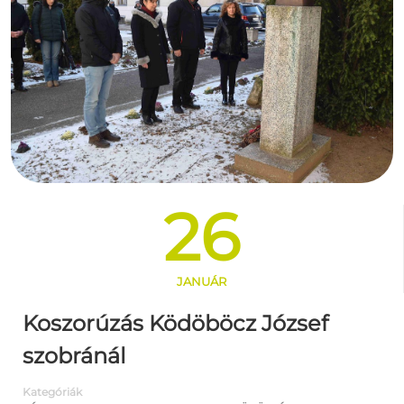
26
JANUÁR
Koszorúzás Ködöböcz József
szobránál
Kategóriák