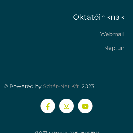
Oktatóinknak
Webmail
Neptun
© Powered by
Szitár-Net Kft.
2023
v2.0.33 /
Aktiválva:
2025-09-03 15:45