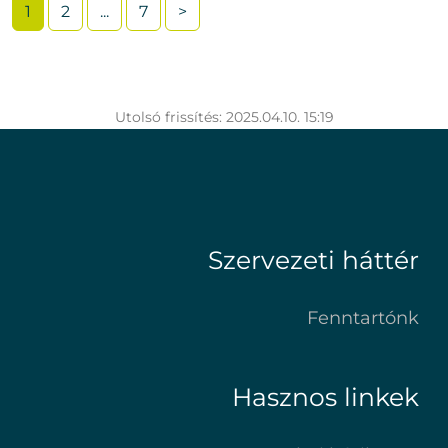
1
2
...
7
>
Utolsó frissítés: 2025.04.10. 15:19
Szervezeti háttér
Fenntartónk
Hasznos linkek