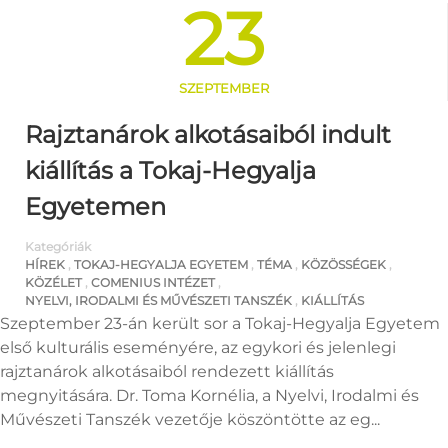
23
SZEPTEMBER
Rajztanárok alkotásaiból indult
kiállítás a Tokaj-Hegyalja
Egyetemen
Kategóriák
HÍREK
,
TOKAJ-HEGYALJA EGYETEM
,
TÉMA
,
KÖZÖSSÉGEK
,
KÖZÉLET
,
COMENIUS INTÉZET
,
NYELVI, IRODALMI ÉS MŰVÉSZETI TANSZÉK
,
KIÁLLÍTÁS
Szeptember 23-án került sor a Tokaj-Hegyalja Egyetem
első kulturális eseményére, az egykori és jelenlegi
rajztanárok alkotásaiból rendezett kiállítás
megnyitására. Dr. Toma Kornélia, a Nyelvi, Irodalmi és
Művészeti Tanszék vezetője köszöntötte az eg...