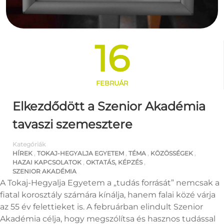
16
FEBRUÁR
Elkezdődött a Szenior Akadémia
tavaszi szemesztere
Kategóriák
HÍREK
,
TOKAJ-HEGYALJA EGYETEM
,
TÉMA
,
KÖZÖSSÉGEK
,
HAZAI KAPCSOLATOK
,
OKTATÁS, KÉPZÉS
,
SZENIOR AKADÉMIA
A Tokaj-Hegyalja Egyetem a „tudás forrását” nemcsak a
fiatal korosztály számára kínálja, hanem falai közé várja
az 55 év felettieket is. A februárban elindult Szenior
Akadémia célja, hogy megszólítsa és hasznos tudással