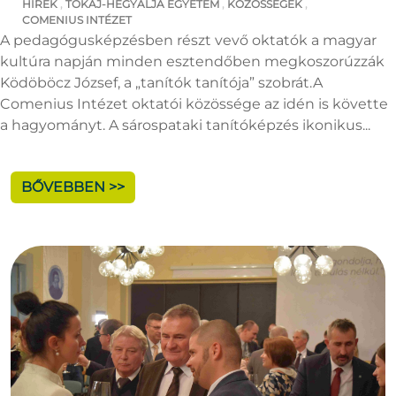
HÍREK
,
TOKAJ-HEGYALJA EGYETEM
,
KÖZÖSSÉGEK
,
COMENIUS INTÉZET
A pedagógusképzésben részt vevő oktatók a magyar
kultúra napján minden esztendőben megkoszorúzzák
Ködöböcz József, a „tanítók tanítója” szobrát.A
Comenius Intézet oktatói közössége az idén is követte
a hagyományt. A sárospataki tanítóképzés ikonikus...
BŐVEBBEN >>