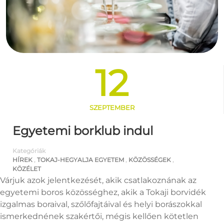
12
SZEPTEMBER
Egyetemi borklub indul
Kategóriák
HÍREK
,
TOKAJ-HEGYALJA EGYETEM
,
KÖZÖSSÉGEK
,
KÖZÉLET
Várjuk azok jelentkezését, akik csatlakoznának az
egyetemi boros közösséghez, akik a Tokaji borvidék
izgalmas boraival, szőlőfajtáival és helyi borászokkal
ismerkednének szakértői, mégis kellően kötetlen