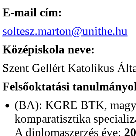
E-mail cím:
soltesz.marton@unithe.hu
Középiskola neve:
Szent Gellért Katolikus Ál
Felsőoktatási tanulmányo
(BA): KGRE BTK, magyar
komparatisztika specializ
A diplomaszerzés éve:
2