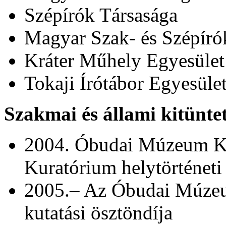
Szépírók Társasága
Magyar Szak- és Szépíró
Kráter Műhely Egyesület
Tokaji Írótábor Egyesüle
Szakmai és állami kitüntet
2004. Óbudai Múzeum Kö
Kuratórium helytörténeti
2005.– Az Óbudai Múzeu
kutatási ösztöndíja