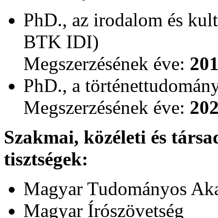
PhD.,
az irodalom és kul
BTK IDI)
Megszerzésének éve:
20
PhD., a történettudomán
Megszerzésének éve:
20
Szakmai, közéleti és társa
tisztségek:
Magyar Tudományos Akad
Magyar Írószövetség