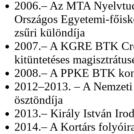
2006.– Az MTA Nyelvtud
Országos Egyetemi-főisk
zsűri különdíja
2007.– A KGRE BTK Cres
kitüntetéses magisztrátus
2008.– A PPKE BTK konf
2012–2013. – A Nemzeti K
ösztöndíja
2013.– Király István Ir
2014.– A Kortárs folyóira