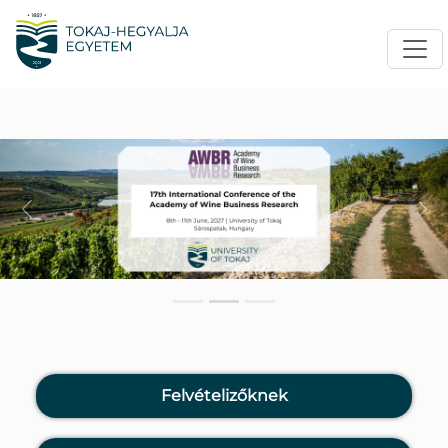
Previous
Nex
Felvételizőknek