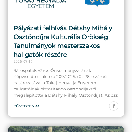
Pályázati felhívás Détshy Mihály
Ösztöndíjra Kulturális Örökség
Tanulmányok mesterszakos
hallgatók részére
2026-07-14
Sárospatak Város Önkormányzatának
Képviselőtestülete a 209/2025. (XI. 28.) számú
határozatával a Tokaj-Hegyalja Egyetem
hallgatóinak biztosítandó ösztöndíjakról
megalapította a Détshy Mihály Ösztöndíjat. Az ösz
BŐVEBBEN >>