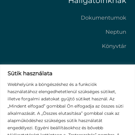
Hallgatóinknak
Dokumentumok
Neptun
Könyvtár
Oktatóinknak
Sütik használata
Webhelyünk a böngészéshez és a funkciók
Webmail
használatához elengedhetetlenül szükséges sütiket,
illetve forgalmi adatokat gyűjtő sütiket használ. Az
Neptun
„Mindent elfogad” gombbal Ön elfogadja az összes süti
alkalmazását. A „Összes elutasítása” gombbal csak az
alapműködéshez szükséges sütik használatát
engedélyezi. Egyéni beállításokhoz és bővebb
tájékoztatásért kattintson a „Testreszabás” gombra. A