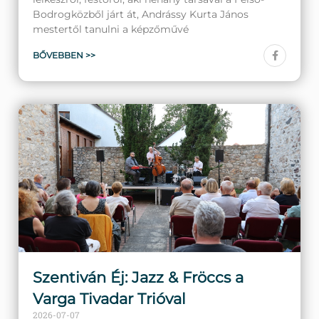
Bodrogközből járt át, Andrássy Kurta János
mestertől tanulni a képzőművé
BŐVEBBEN >>
Szentiván Éj: Jazz & Fröccs a
Varga Tivadar Trióval
2026-07-07