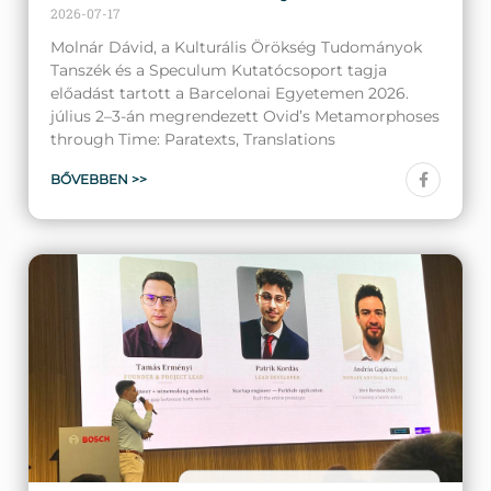
2026-07-17
Molnár Dávid, a Kulturális Örökség Tudományok
Tanszék és a Speculum Kutatócsoport tagja
előadást tartott a Barcelonai Egyetemen 2026.
július 2–3-án megrendezett Ovid’s Metamorphoses
through Time: Paratexts, Translations
BŐVEBBEN >>