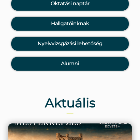
Oktatási naptár
Hallgatóinknak
Nyelvvizsgázási lehetőség
Alumni
Aktuális