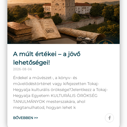
A múlt értékei – a jövő
lehetőségei!
2026-08-04
Érdekel a művészet-, a könyv- és
művelődéstörténet vagy kifejezetten Tokaj-
Hegyalja kulturális öröksége?Jelentkezz a Tokaj-
Hegyalja Egyetem KULTURÁLIS ÖRÖKSÉG
TANULMÁNYOK mesterszakára, ahol
megtanulhatod, hogyan lehet k
BŐVEBBEN >>