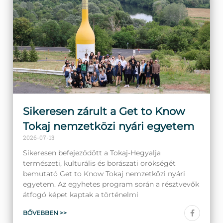
Sikeresen zárult a Get to Know
Tokaj nemzetközi nyári egyetem
2026-07-13
Sikeresen befejeződött a Tokaj-Hegyalja
természeti, kulturális és borászati örökségét
bemutató Get to Know Tokaj nemzetközi nyári
egyetem. Az egyhetes program során a résztvevők
átfogó képet kaptak a történelmi
BŐVEBBEN >>