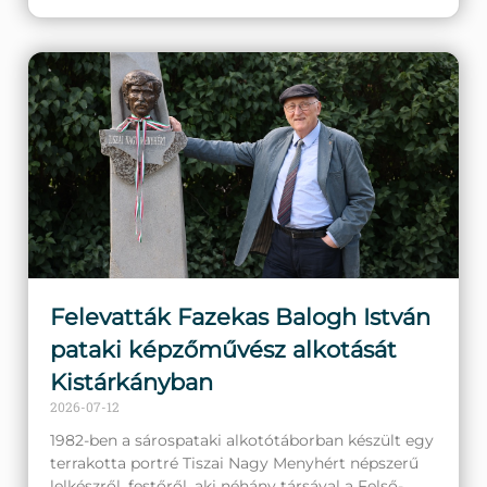
Felevatták Fazekas Balogh István
pataki képzőművész alkotását
Kistárkányban
2026-07-12
1982-ben a sárospataki alkotótáborban készült egy
terrakotta portré Tiszai Nagy Menyhért népszerű
lelkészről, festőről, aki néhány társával a Felső-