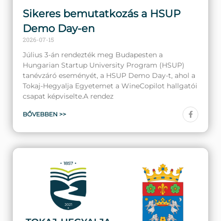
Sikeres bemutatkozás a HSUP
Demo Day-en
2026-07-15
Július 3-án rendezték meg Budapesten a
Hungarian Startup University Program (HSUP)
tanévzáró eseményét, a HSUP Demo Day-t, ahol a
Tokaj-Hegyalja Egyetemet a WineCopilot hallgatói
csapat képviselte.A rendez
BŐVEBBEN >>